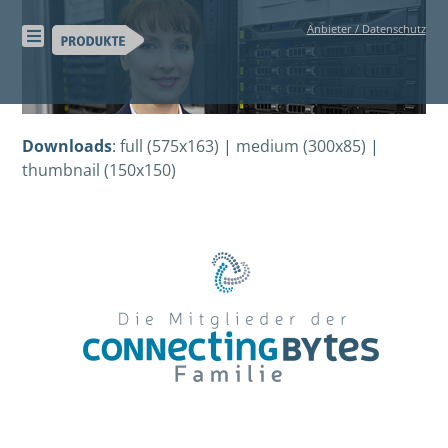
Skip
Anbieter / Datenschutz
to
content
Downloads
:
full (575x163)
|
medium (300x85)
|
thumbnail (150x150)