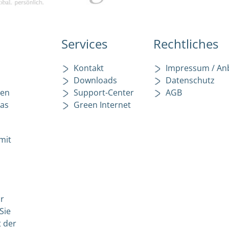
Services
Rechtliches
Kontakt
Impressum / An
Downloads
Datenschutz
len
Support-Center
AGB
das
Green Internet
mit
hr
Sie
t der