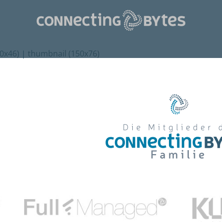
0x46)
|
thumbnail (150x76)