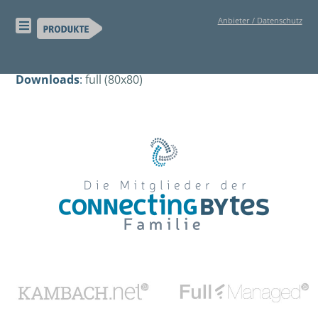
Skip
Anbieter / Datenschutz
to
content
Downloads
:
full (80x80)